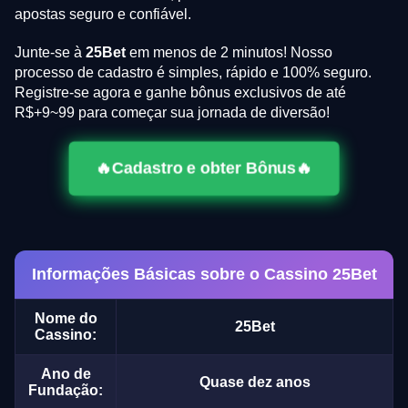
apostas seguro e confiável.
Junte-se à
25Bet
em menos de 2 minutos! Nosso
processo de cadastro é simples, rápido e 100% seguro.
Registre-se agora e ganhe bônus exclusivos de até
R$+9~99 para começar sua jornada de diversão!
🔥Cadastro e obter Bônus🔥
Informações Básicas sobre o Cassino 25Bet
Nome do
25Bet
Cassino:
Ano de
Quase dez anos
Fundação: