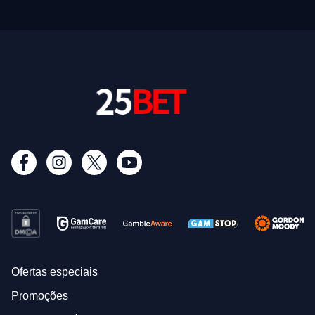
Ofertas especiais
Promoções