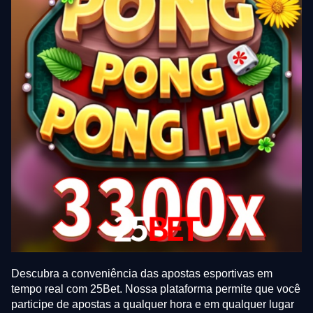
Descubra a conveniência das apostas esportivas em
tempo real com 25Bet. Nossa plataforma permite que você
participe de apostas a qualquer hora e em qualquer lugar