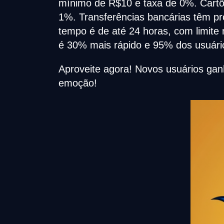
mínimo de R$10 e taxa de 0%. Cartõ
1%. Transferências bancárias têm pr
tempo é de até 24 horas, com limi
é 30% mais rápido e 95% dos usuári
Aproveite agora! Novos usuários gan
emoção!