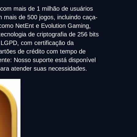
 com mais de 1 milhão de usuários
m mais de 500 jogos, incluindo caça-
 como NetEnt e Evolution Gaming,
ecnologia de criptografia de 256 bits
 LGPD, com certificação da
artões de crédito com tempo de
ente: Nosso suporte está disponível
para atender suas necessidades.