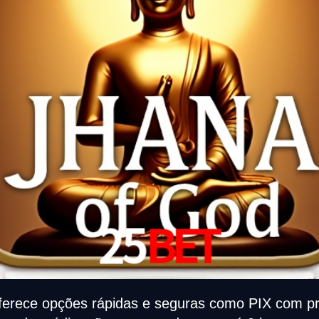
erece opções rápidas e seguras como PIX com pr