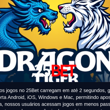
s jogos no 25Bet carregam em até 2 segundos, ga
rta Android, iOS, Windows e Mac, permitindo apos
iva, nossos usuários acessam jogos em menos pas