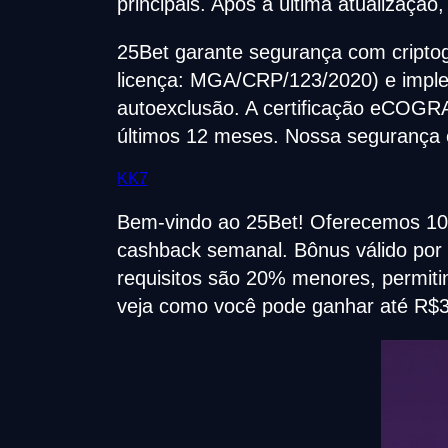
principais. Após a última atualizaç
25Bet garante segurança com criptog
licença: MGA/CRP/123/2020) e implem
autoexclusão. A certificação eCOGRA
últimos 12 meses. Nossa segurança e
KK7
Bem-vindo ao 25Bet! Oferecemos 100
cashback semanal. Bônus válido por 
requisitos são 20% menores, permitin
veja como você pode ganhar até R$3