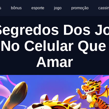
s
bônus
esporte
jogo
promoção
cassi
Segredos Dos J
No Celular Que
Amar