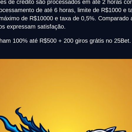
es de crédito são processados em até 2 horas co
ocessamento de até 6 horas, limite de R$1000 e 
te máximo de R$10000 e taxa de 0,5%. Comparado
os expressam satisfação.
ham 100% até R$500 + 200 giros grátis no 25Bet.