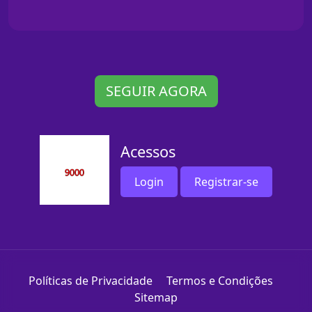
SEGUIR AGORA
Acessos
Login
Registrar-se
Políticas de Privacidade
Termos e Condições
Sitemap