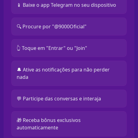
📱 Baixe o app Telegram no seu dispositivo
🔍 Procure por "@9000Oficial"
👆 Toque em "Entrar" ou "Join"
🔔 Ative as notificações para não perder
nada
💬 Participe das conversas e interaja
🎁 Receba bônus exclusivos
automaticamente