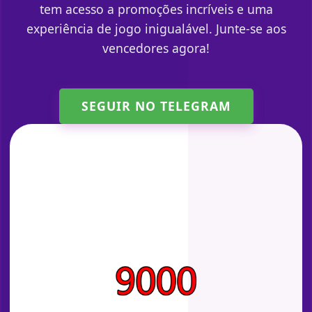
tem acesso a promoções incríveis e uma
experiência de jogo inigualável. Junte-se aos
vencedores agora!
SEGUIR NO TELEGRAM