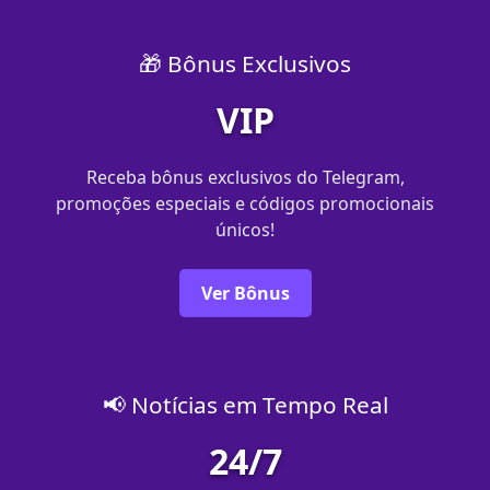
🎁 Bônus Exclusivos
VIP
Receba bônus exclusivos do Telegram,
promoções especiais e códigos promocionais
únicos!
Ver Bônus
📢 Notícias em Tempo Real
24/7