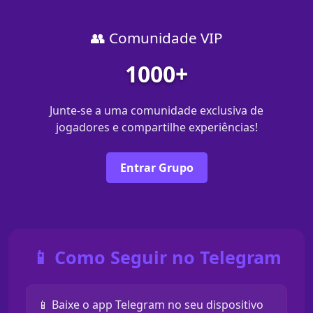
👥 Comunidade VIP
1000+
Junte-se a uma comunidade exclusiva de
jogadores e compartilhe experiências!
Entrar Grupo
📱 Como Seguir no Telegram
📱 Baixe o app Telegram no seu dispositivo