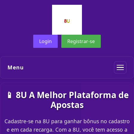
Login
Registrar-se
Menu
📱 8U A Melhor Plataforma de
Apostas
Cadastre-se na 8U para ganhar bônus no cadastro
e em cada recarga. Com a 8U, você tem acesso a