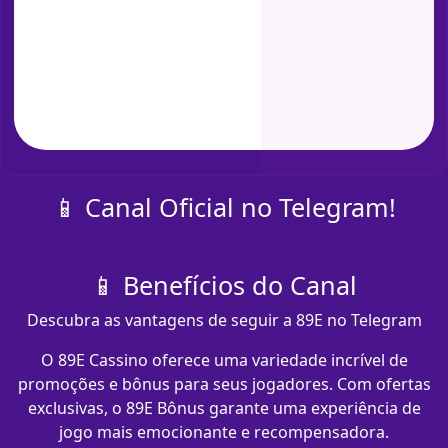
📱 Canal Oficial no Telegram!
📱 Benefícios do Canal
Descubra as vantagens de seguir a 89E no Telegram
O 89E Cassino oferece uma variedade incrível de
promoções e bônus para seus jogadores. Com ofertas
exclusivas, o 89E Bônus garante uma experiência de
jogo mais emocionante e recompensadora.