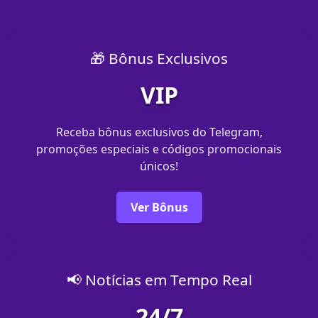
🎁 Bônus Exclusivos
VIP
Receba bônus exclusivos do Telegram,
promoções especiais e códigos promocionais
únicos!
Ver Bônus
📢 Notícias em Tempo Real
24/7