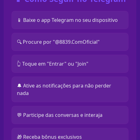
📱 Baixe o app Telegram no seu dispositivo
🔍 Procure por "@8839.ComOficial"
👆 Toque em "Entrar" ou "Join"
🔔 Ative as notificações para não perder
nada
💬 Participe das conversas e interaja
🎁 Receba bônus exclusivos