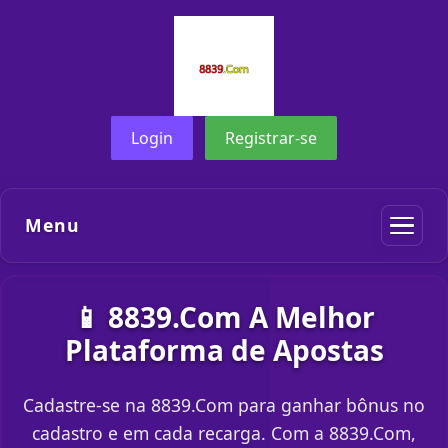
Login
Registrar-se
Menu
📱 8839.Com A Melhor
Plataforma de Apostas
Cadastre-se na 8839.Com para ganhar bônus no
cadastro e em cada recarga. Com a 8839.Com,