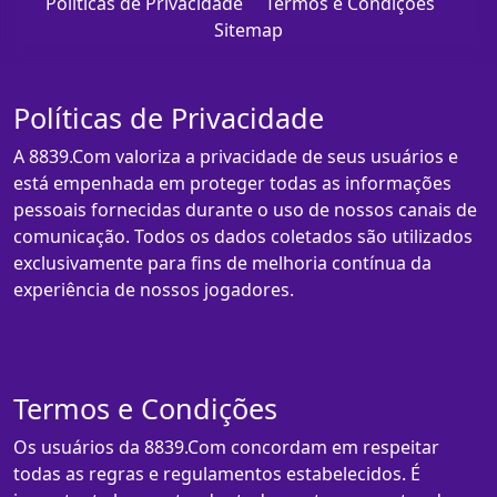
Políticas de Privacidade
Termos e Condições
Sitemap
Políticas de Privacidade
A 8839.Com valoriza a privacidade de seus usuários e
está empenhada em proteger todas as informações
pessoais fornecidas durante o uso de nossos canais de
comunicação. Todos os dados coletados são utilizados
exclusivamente para fins de melhoria contínua da
experiência de nossos jogadores.
Termos e Condições
Os usuários da 8839.Com concordam em respeitar
todas as regras e regulamentos estabelecidos. É