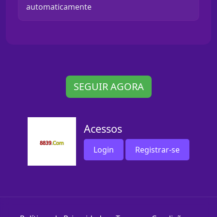
automaticamente
SEGUIR AGORA
Acessos
Login
Registrar-se