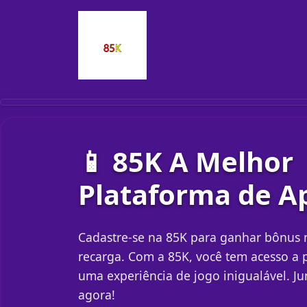
📱 85K A Melhor
Plataforma de A
Cadastre-se na 85K para ganhar bônus 
recarga. Com a 85K, você tem acesso a 
uma experiência de jogo inigualável. J
agora!