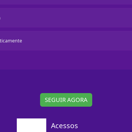
a
aticamente
SEGUIR AGORA
Acessos