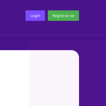
Login
Registrar-se