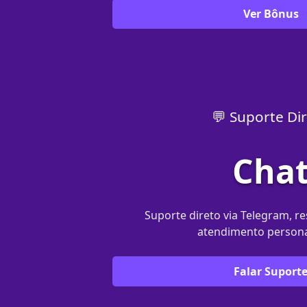
Ver Bônus
💬 Suporte Di
Cha
Suporte direto via Telegram, r
atendimento persona
Falar Suport