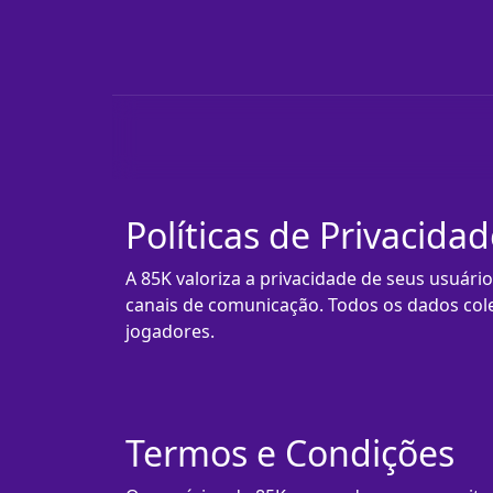
Políticas de Privacida
A 85K valoriza a privacidade de seus usuár
canais de comunicação. Todos os dados cole
jogadores.
Termos e Condições