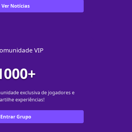
Ver Notícias
Comunidade VIP
1000+
unidade exclusiva de jogadores e
rtilhe experiências!
Entrar Grupo