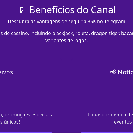
📱 Benefícios do Canal
Descubra as vantagens de seguir a 85K no Telegram
 de cassino, incluindo blackjack, roleta, dragon tiger, ba
variantes de jogos.
sivos
📢 Notí
m, promoções especiais
Fique por dentro d
s únicos!
eventos