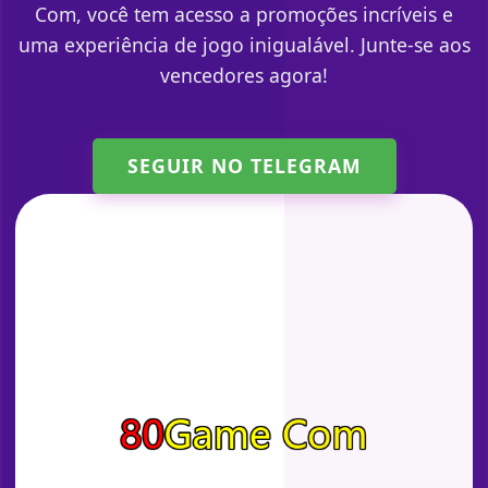
Com, você tem acesso a promoções incríveis e
uma experiência de jogo inigualável. Junte-se aos
vencedores agora!
SEGUIR NO TELEGRAM