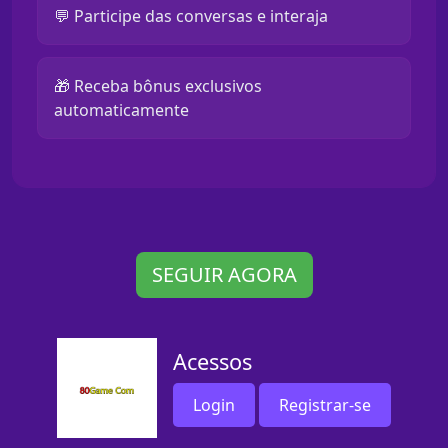
💬 Participe das conversas e interaja
🎁 Receba bônus exclusivos
automaticamente
SEGUIR AGORA
Acessos
Login
Registrar-se