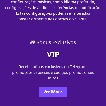
configurações básicas, como idioma preferido,
configurações de áudio e preferências de notificação.
Estas configurações podem ser alteradas
posteriormente nas opções do cliente.
🎁 Bônus Exclusivos
VIP
Receba bônus exclusivos do Telegram,
promoções especiais e códigos promocionais
únicos!
Ver Bônus