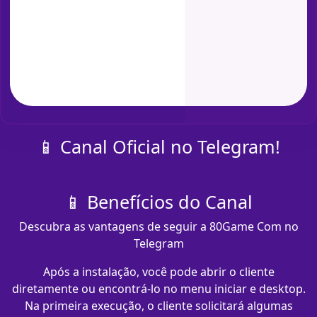
📱 Canal Oficial no Telegram!
📱 Benefícios do Canal
Descubra as vantagens de seguir a 80Game Com no
Telegram
Após a instalação, você pode abrir o cliente
diretamente ou encontrá-lo no menu iniciar e desktop.
Na primeira execução, o cliente solicitará algumas