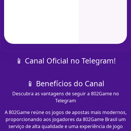
📱 Canal Oficial no Telegram!
📱 Benefícios do Canal
Descubra as vantagens de seguir a 802Game no
Telegram
A 802Game reúne os jogos de apostas mais modernos,
proporcionando aos jogadores da 802Game Brasil um
serviço de alta qualidade e uma experiência de jogo