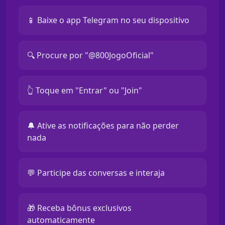
📱 Baixe o app Telegram no seu dispositivo
🔍 Procure por "@800JogoOficial"
👆 Toque em "Entrar" ou "Join"
🔔 Ative as notificações para não perder
nada
💬 Participe das conversas e interaja
🎁 Receba bônus exclusivos
automaticamente