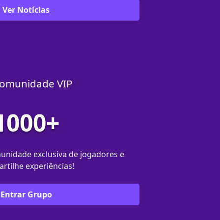
Ver Notícias
Comunidade VIP
1000+
unidade exclusiva de jogadores e
rtilhe experiências!
Entrar Grupo