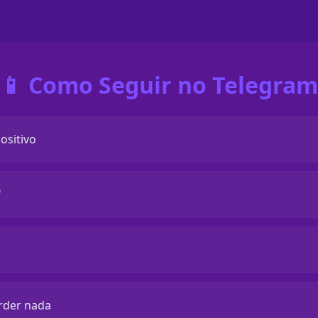
📱 Como Seguir no Telegram
ositivo
"
erder nada