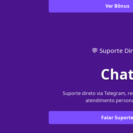
Ver Bônus
💬 Suporte Di
Cha
Suporte direto via Telegram, r
atendimento persona
Falar Suport