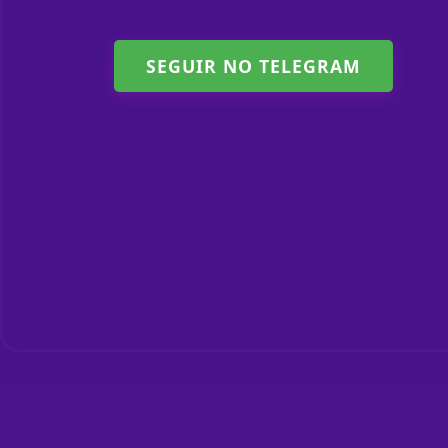
SEGUIR NO TELEGRAM