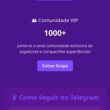
👥 Comunidade VIP
1000+
Junte-se a uma comunidade exclusiva de
jogadores e compartilhe experiências!
Entrar Grupo
📱 Como Seguir no Telegram