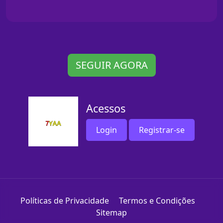
SEGUIR AGORA
Acessos
Login
Registrar-se
Políticas de Privacidade
Termos e Condições
Sitemap