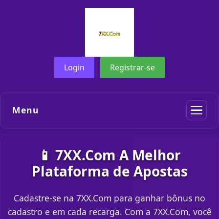
Login
Registrar-se
Menu
📱 7XX.Com A Melhor
Plataforma de Apostas
Cadastre-se na 7XX.Com para ganhar bônus no
cadastro e em cada recarga. Com a 7XX.Com, você