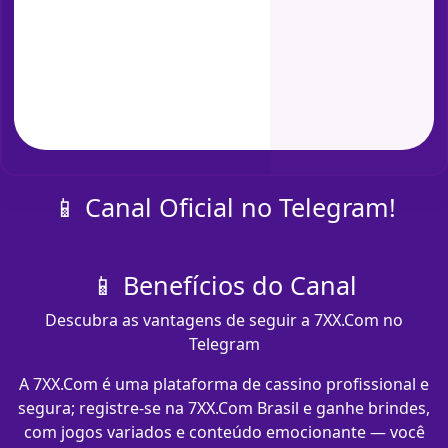
📱 Canal Oficial no Telegram!
📱 Benefícios do Canal
Descubra as vantagens de seguir a 7XX.Com no
Telegram
A 7XX.Com é uma plataforma de cassino profissional e
segura; registre-se na 7XX.Com Brasil e ganhe brindes,
com jogos variados e conteúdo emocionante — você