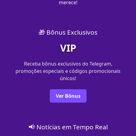
merece!
🎁 Bônus Exclusivos
VIP
Receba bônus exclusivos do Telegram,
promoções especiais e códigos promocionais
únicos!
Ver Bônus
📢 Notícias em Tempo Real