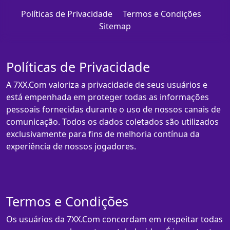
Políticas de Privacidade
Termos e Condições
Sitemap
Políticas de Privacidade
A 7XX.Com valoriza a privacidade de seus usuários e
está empenhada em proteger todas as informações
pessoais fornecidas durante o uso de nossos canais de
comunicação. Todos os dados coletados são utilizados
exclusivamente para fins de melhoria contínua da
experiência de nossos jogadores.
Termos e Condições
Os usuários da 7XX.Com concordam em respeitar todas