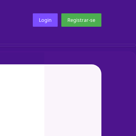
Login
Registrar-se