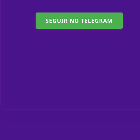
SEGUIR NO TELEGRAM