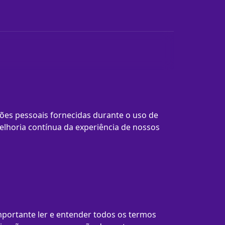
ões pessoais fornecidas durante o uso de
elhoria contínua da experiência de nossos
mportante ler e entender todos os termos