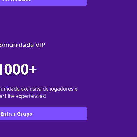
Comunidade VIP
1000+
unidade exclusiva de jogadores e
rtilhe experiências!
Entrar Grupo