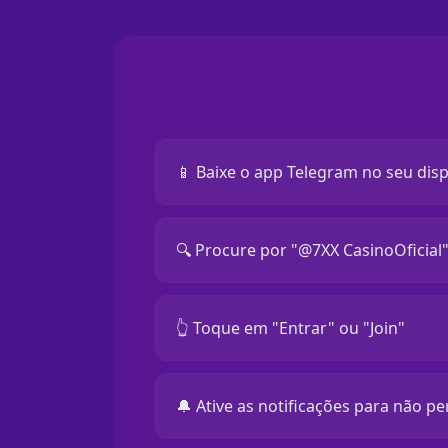
📱 Baixe o app Telegram no seu disp
🔍 Procure por "@7XX CasinoOficial
👆 Toque em "Entrar" ou "Join"
🔔 Ative as notificações para não p