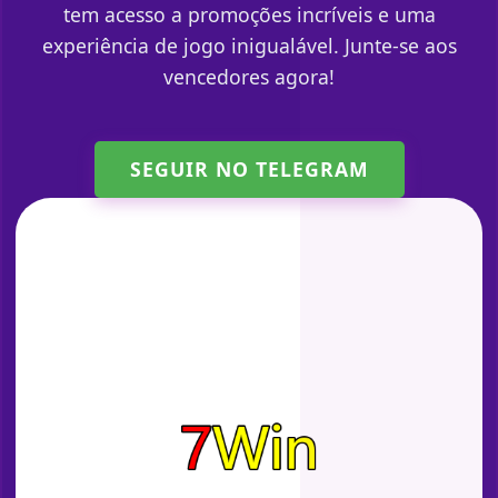
tem acesso a promoções incríveis e uma
experiência de jogo inigualável. Junte-se aos
vencedores agora!
SEGUIR NO TELEGRAM