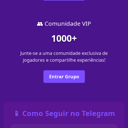
👥 Comunidade VIP
1000+
Junte-se a uma comunidade exclusiva de
jogadores e compartilhe experiências!
Entrar Grupo
📱 Como Seguir no Telegram