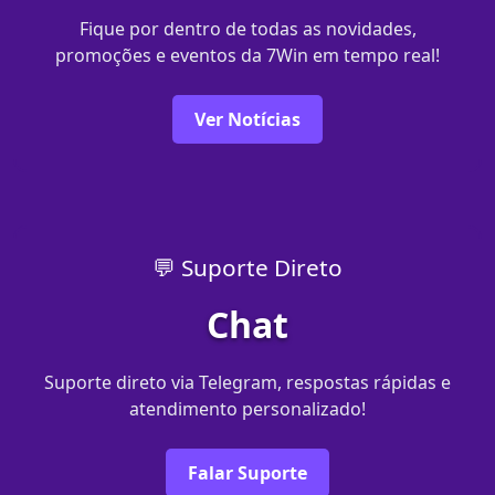
Fique por dentro de todas as novidades,
promoções e eventos da 7Win em tempo real!
Ver Notícias
💬 Suporte Direto
Chat
Suporte direto via Telegram, respostas rápidas e
atendimento personalizado!
Falar Suporte