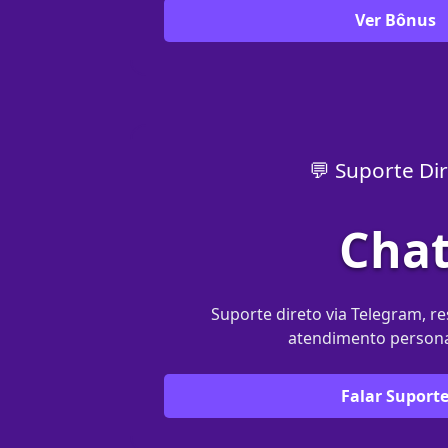
Ver Bônus
💬 Suporte Di
Cha
Suporte direto via Telegram, r
atendimento persona
Falar Suport