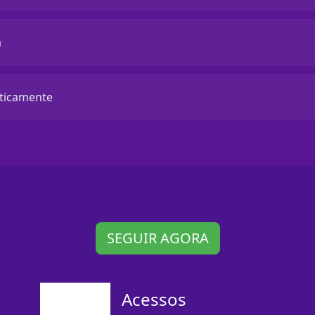
a
aticamente
SEGUIR AGORA
Acessos