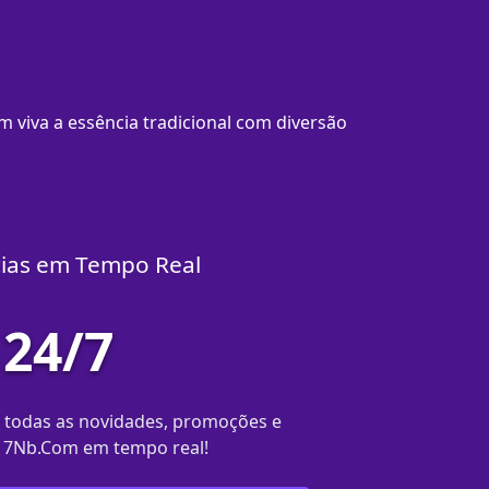
 viva a essência tradicional com diversão
cias em Tempo Real
24/7
e todas as novidades, promoções e
 7Nb.Com em tempo real!