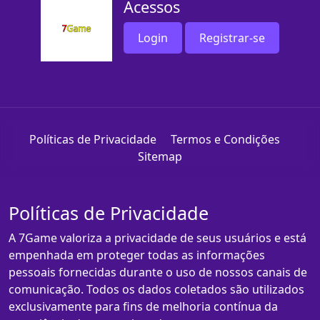
Acessos
Login
Registrar-se
Políticas de Privacidade
Termos e Condições
Sitemap
Políticas de Privacidade
A 7Game valoriza a privacidade de seus usuários e está
empenhada em proteger todas as informações
pessoais fornecidas durante o uso de nossos canais de
comunicação. Todos os dados coletados são utilizados
exclusivamente para fins de melhoria contínua da