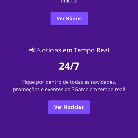
únicos!
Ver Bônus
📢 Notícias em Tempo Real
24/7
Fique por dentro de todas as novidades,
promoções e eventos da 7Game em tempo real!
Ver Notícias