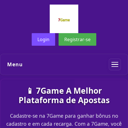
Login
Registrar-se
Menu
📱 7Game A Melhor
Plataforma de Apostas
Cadastre-se na 7Game para ganhar bônus no
cadastro e em cada recarga. Com a 7Game, você