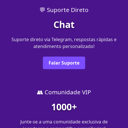
💬 Suporte Direto
Chat
Suporte direto via Telegram, respostas rápidas e
atendimento personalizado!
Falar Suporte
👥 Comunidade VIP
1000+
Junte-se a uma comunidade exclusiva de