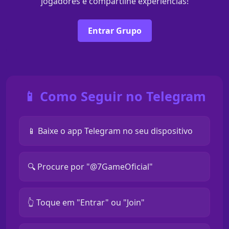
jogadores e compartilhe experiências!
Entrar Grupo
📱 Como Seguir no Telegram
📱 Baixe o app Telegram no seu dispositivo
🔍 Procure por "@7GameOficial"
👆 Toque em "Entrar" ou "Join"