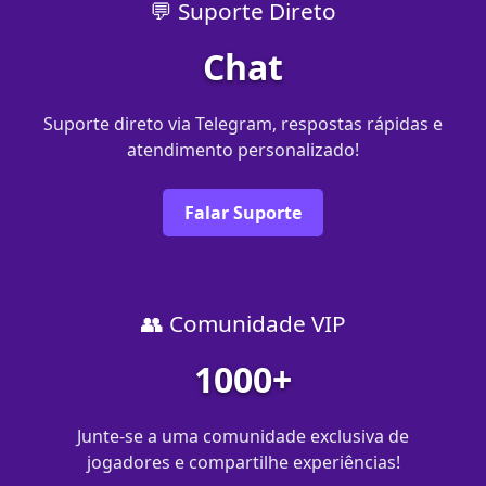
💬 Suporte Direto
Chat
Suporte direto via Telegram, respostas rápidas e
atendimento personalizado!
Falar Suporte
👥 Comunidade VIP
1000+
Junte-se a uma comunidade exclusiva de
jogadores e compartilhe experiências!