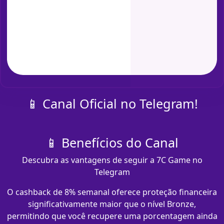
📱 Canal Oficial no Telegram!
📱 Benefícios do Canal
Descubra as vantagens de seguir a 7C Game no
Telegram
O cashback de 8% semanal oferece proteção financeira
significativamente maior que o nível Bronze,
permitindo que você recupere uma porcentagem ainda