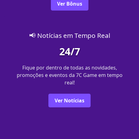
Ver Bônus
📢 Notícias em Tempo Real
24/7
Fique por dentro de todas as novidades,
promoções e eventos da 7C Game em tempo
real!
Ver Notícias