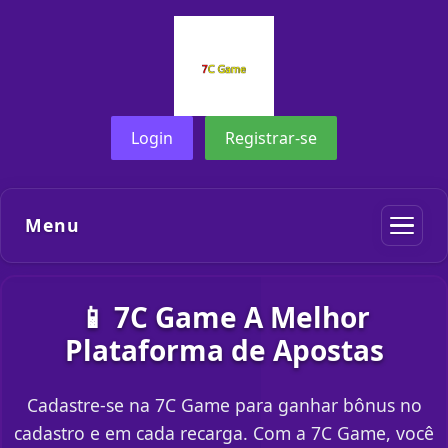
Login
Registrar-se
Menu
📱 7C Game A Melhor
Plataforma de Apostas
Cadastre-se na 7C Game para ganhar bônus no
cadastro e em cada recarga. Com a 7C Game, você