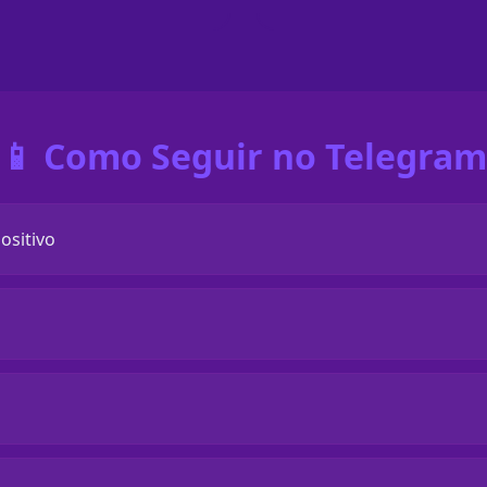
📱 Como Seguir no Telegram
ositivo