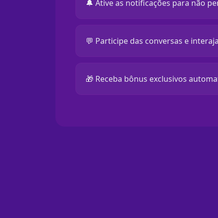
🔔 Ative as notificações para não p
💬 Participe das conversas e interaj
🎁 Receba bônus exclusivos autom