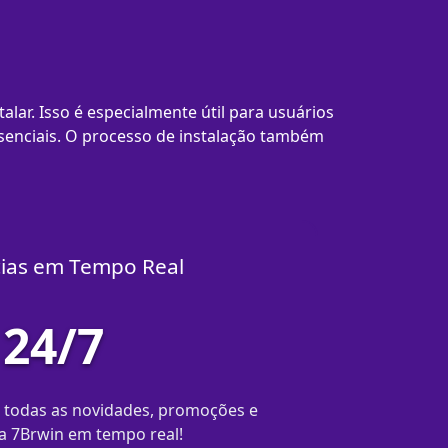
lar. Isso é especialmente útil para usuários
ssenciais. O processo de instalação também
cias em Tempo Real
24/7
e todas as novidades, promoções e
a 7Brwin em tempo real!