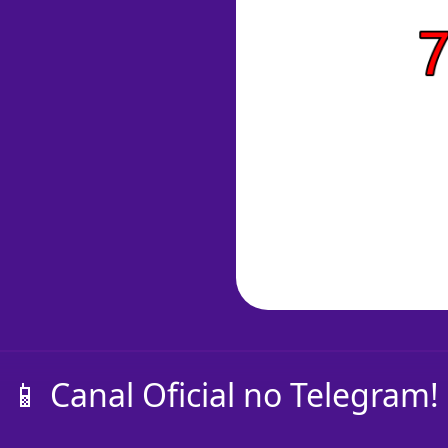
📱 Canal Oficial no Telegram!