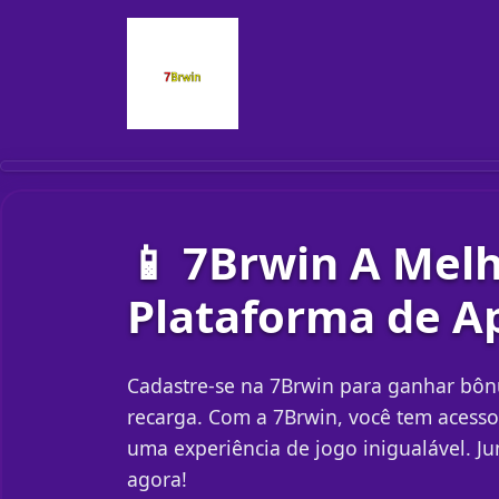
📱 7Brwin A Mel
Plataforma de A
Cadastre-se na 7Brwin para ganhar bôn
recarga. Com a 7Brwin, você tem acesso
uma experiência de jogo inigualável. J
agora!