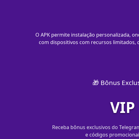
O APK permite instalação personalizada, ond
com dispositivos com recursos limitados, 
🎁 Bônus Exclu
VIP
Receba bônus exclusivos do Telegra
e códigos promocionai