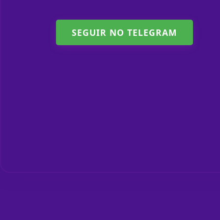
SEGUIR NO TELEGRAM