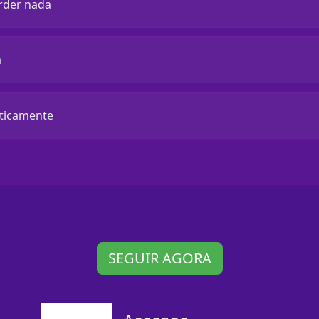
erder nada
a
aticamente
SEGUIR AGORA