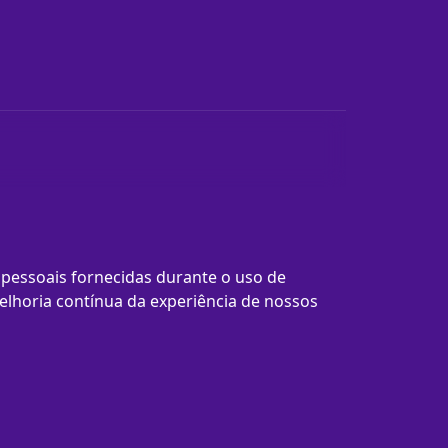
 pessoais fornecidas durante o uso de
elhoria contínua da experiência de nossos