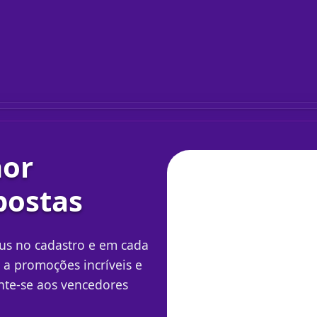
hor
postas
us no cadastro e em cada
 a promoções incríveis e
unte-se aos vencedores