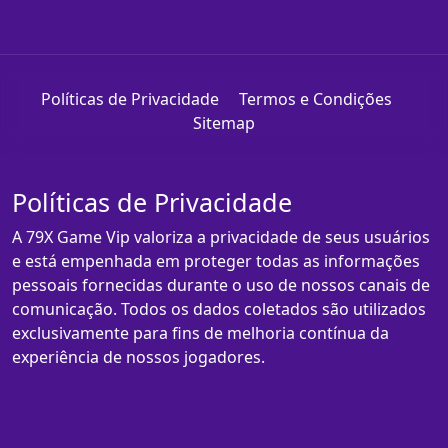
Políticas de Privacidade
Termos e Condições
Sitemap
Políticas de Privacidade
A 79X Game Vip valoriza a privacidade de seus usuários
e está empenhada em proteger todas as informações
pessoais fornecidas durante o uso de nossos canais de
comunicação. Todos os dados coletados são utilizados
exclusivamente para fins de melhoria contínua da
experiência de nossos jogadores.