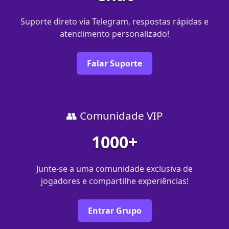
Suporte direto via Telegram, respostas rápidas e
atendimento personalizado!
Falar Suporte
👥 Comunidade VIP
1000+
Junte-se a uma comunidade exclusiva de
jogadores e compartilhe experiências!
Entrar Grupo