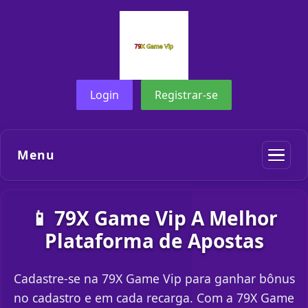
Login
Registrar-se
Menu
📱 79X Game Vip A Melhor
Plataforma de Apostas
Cadastre-se na 79X Game Vip para ganhar bônus
no cadastro e em cada recarga. Com a 79X Game