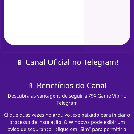
📱 Canal Oficial no Telegram!
📱 Benefícios do Canal
Descubra as vantagens de seguir a 79X Game Vip no
Telegram
Clique duas vezes no arquivo .exe baixado para iniciar o
processo de instalação. O Windows pode exibir um
aviso de segurança - clique em "Sim" para permitir a