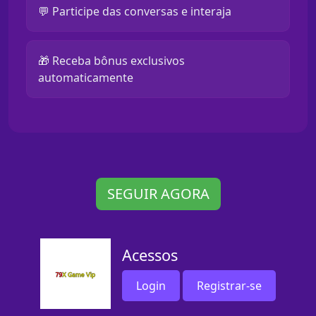
💬 Participe das conversas e interaja
🎁 Receba bônus exclusivos
automaticamente
SEGUIR AGORA
Acessos
Login
Registrar-se