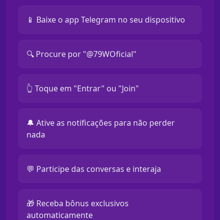
📱 Baixe o app Telegram no seu dispositivo
🔍 Procure por "@79WOficial"
👆 Toque em "Entrar" ou "Join"
🔔 Ative as notificações para não perder
nada
💬 Participe das conversas e interaja
🎁 Receba bônus exclusivos
automaticamente