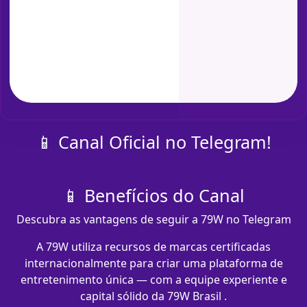
📱 Canal Oficial no Telegram!
📱 Benefícios do Canal
Descubra as vantagens de seguir a 79W no Telegram
A 79W utiliza recursos de marcas certificadas
internacionalmente para criar uma plataforma de
entretenimento única — com a equipe experiente e
capital sólido da 79W Brasil .