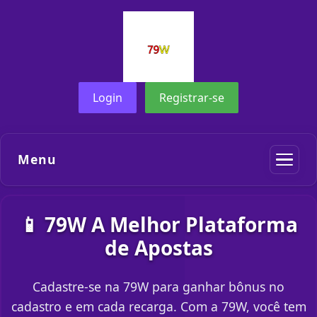
Login
Registrar-se
Menu
📱 79W A Melhor Plataforma
de Apostas
Cadastre-se na 79W para ganhar bônus no
cadastro e em cada recarga. Com a 79W, você tem