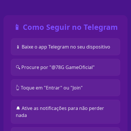
📱 Como Seguir no Telegram
📱 Baixe o app Telegram no seu dispositivo
🔍 Procure por "@78G GameOficial"
👆 Toque em "Entrar" ou "Join"
🔔 Ative as notificações para não perder
nada