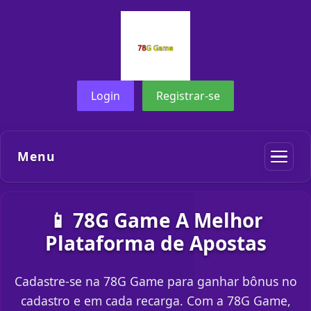
Login
Registrar-se
Menu
📱 78G Game A Melhor
Plataforma de Apostas
Cadastre-se na 78G Game para ganhar bônus no
cadastro e em cada recarga. Com a 78G Game,