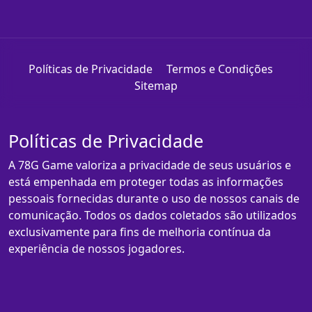
Políticas de Privacidade
Termos e Condições
Sitemap
Políticas de Privacidade
A 78G Game valoriza a privacidade de seus usuários e
está empenhada em proteger todas as informações
pessoais fornecidas durante o uso de nossos canais de
comunicação. Todos os dados coletados são utilizados
exclusivamente para fins de melhoria contínua da
experiência de nossos jogadores.