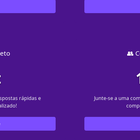
reto
👥 
t
espostas rápidas e
Junte-se a uma com
lizado!
compa
e