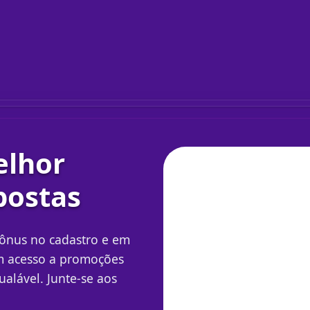
elhor
postas
bônus no cadastro e em
em acesso a promoções
ualável. Junte-se aos