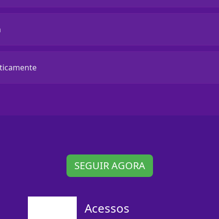
a
aticamente
SEGUIR AGORA
Acessos