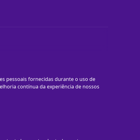
es pessoais fornecidas durante o uso de
elhoria contínua da experiência de nossos