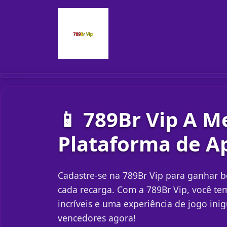
📱 789Br Vip A M
Plataforma de A
Cadastre-se na 789Br Vip para ganhar 
cada recarga. Com a 789Br Vip, você t
incríveis e uma experiência de jogo inig
vencedores agora!