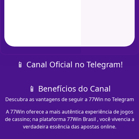
📱 Canal Oficial no Telegram!
📱 Benefícios do Canal
Descubra as vantagens de seguir a 77Win no Telegram
A 77Win oferece a mais autêntica experiência de jogos
de cassino; na plataforma 77Win Brasil , você vivencia a
verdadeira essência das apostas online.