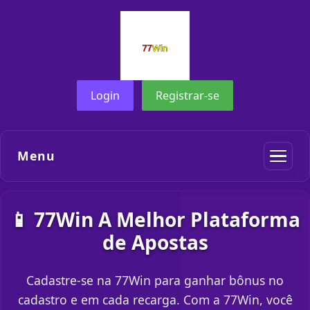
Login
Registrar-se
Menu
📱 77Win A Melhor Plataforma
de Apostas
Cadastre-se na 77Win para ganhar bônus no
cadastro e em cada recarga. Com a 77Win, você