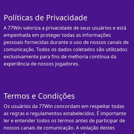
Políticas de Privacidade
A 77Win valoriza a privacidade de seus usuários e está
empenhada em proteger todas as informações
pessoais fornecidas durante o uso de nossos canais de
comunicação. Todos os dados coletados são utilizados
exclusivamente para fins de melhoria contínua da
experiência de nossos jogadores.
Termos e Condições
Os usuários da 77Win concordam em respeitar todas
as regras e regulamentos estabelecidos. É importante
ler e entender todos os termos antes de participar de
nossos canais de comunicação. A violação destes