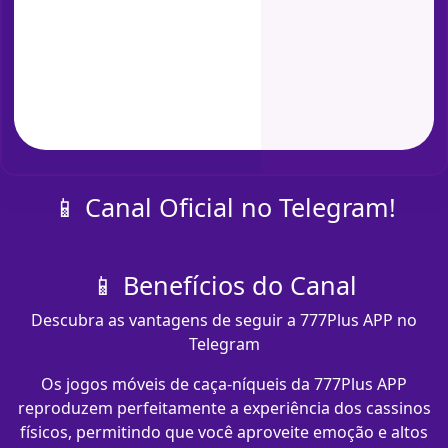
📱 Canal Oficial no Telegram!
📱 Benefícios do Canal
Descubra as vantagens de seguir a 777Plus APP no
Telegram
Os jogos móveis de caça-níqueis da 777Plus APP
reproduzem perfeitamente a experiência dos cassinos
físicos, permitindo que você aproveite emoção e altos