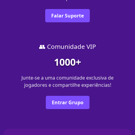
Falar Suporte
👥 Comunidade VIP
1000+
Junte-se a uma comunidade exclusiva de
jogadores e compartilhe experiências!
Entrar Grupo