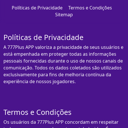
Políticas de Privacidade
Termos e Condições
Sitemap
Políticas de Privacidade
A 777Plus APP valoriza a privacidade de seus usuários e
está empenhada em proteger todas as informações
pessoais fornecidas durante o uso de nossos canais de
comunicação. Todos os dados coletados são utilizados
exclusivamente para fins de melhoria contínua da
experiência de nossos jogadores.
Termos e Condições
Os usuários da 777Plus APP concordam em respeitar