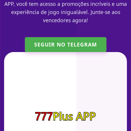
APP, você tem acesso a promoções incríveis e uma
experiência de jogo inigualável. Junte-se aos
vencedores agora!
SEGUIR NO TELEGRAM