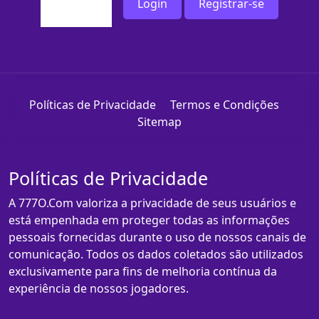
Login
Registrar-se
Políticas de Privacidade
Termos e Condições
Sitemap
Políticas de Privacidade
A 777O.Com valoriza a privacidade de seus usuários e
está empenhada em proteger todas as informações
pessoais fornecidas durante o uso de nossos canais de
comunicação. Todos os dados coletados são utilizados
exclusivamente para fins de melhoria contínua da
experiência de nossos jogadores.