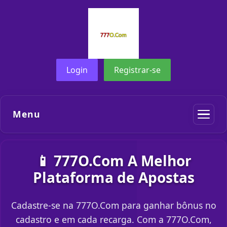
Login
Registrar-se
Menu
📱 777O.Com A Melhor
Plataforma de Apostas
Cadastre-se na 777O.Com para ganhar bônus no
cadastro e em cada recarga. Com a 777O.Com,