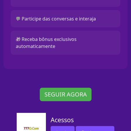
💬 Participe das conversas e interaja
🎁 Receba bônus exclusivos
automaticamente
SEGUIR AGORA
Acessos