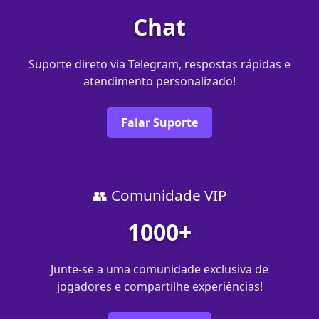
Chat
Suporte direto via Telegram, respostas rápidas e
atendimento personalizado!
Falar Suporte
👥 Comunidade VIP
1000+
Junte-se a uma comunidade exclusiva de
jogadores e compartilhe experiências!