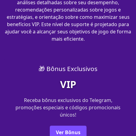
análises detalhadas sobre seu desempenho,
recomendações personalizadas sobre jogos e
estratégias, e orientação sobre como maximizar seus
benefícios VIP. Este nível de suporte é projetado para
ajudar você a alcançar seus objetivos de jogo de forma
mais eficiente.
🎁 Bônus Exclusivos
VIP
Receba bônus exclusivos do Telegram,
promoções especiais e códigos promocionais
únicos!
Ver Bônus