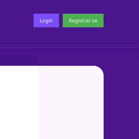
Login
Registrar-se