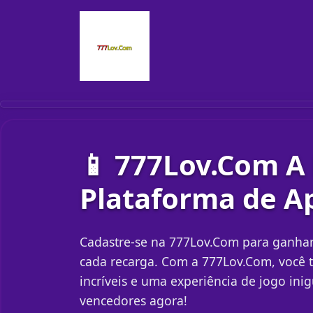
📱 777Lov.Com A
Plataforma de A
Cadastre-se na 777Lov.Com para ganha
cada recarga. Com a 777Lov.Com, você
incríveis e uma experiência de jogo inig
vencedores agora!