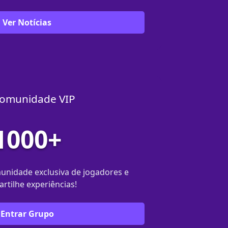
Ver Notícias
Comunidade VIP
1000+
unidade exclusiva de jogadores e
rtilhe experiências!
Entrar Grupo