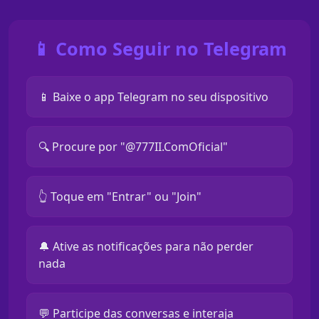
📱 Como Seguir no Telegram
📱 Baixe o app Telegram no seu dispositivo
🔍 Procure por "@777II.ComOficial"
👆 Toque em "Entrar" ou "Join"
🔔 Ative as notificações para não perder
nada
💬 Participe das conversas e interaja