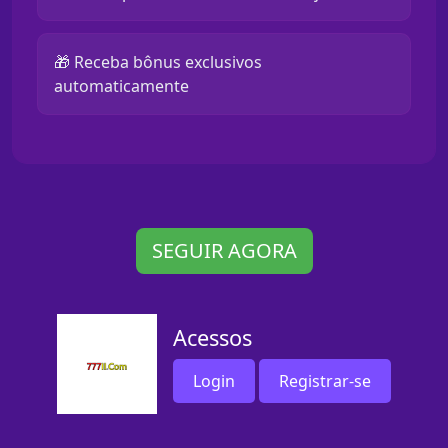
🎁 Receba bônus exclusivos
automaticamente
SEGUIR AGORA
Acessos
Login
Registrar-se