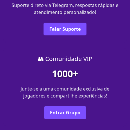
Suporte direto via Telegram, respostas rápidas e
atendimento personalizado!
Falar Suporte
👥 Comunidade VIP
1000+
Junte-se a uma comunidade exclusiva de
jogadores e compartilhe experiências!
Entrar Grupo