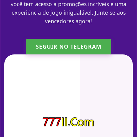
você tem acesso a promoções incríveis e uma
experiência de jogo inigualável. Junte-se aos
vencedores agora!
SEGUIR NO TELEGRAM