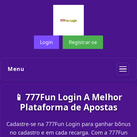
Login
Registrar-se
Menu
📱 777Fun Login A Melhor
Plataforma de Apostas
Cadastre-se na 777Fun Login para ganhar bônus
no cadastro e em cada recarga. Com a 777Fun