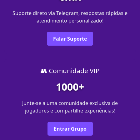
Suporte direto via Telegram, respostas rápidas e
atendimento personalizado!
Falar Suporte
👥 Comunidade VIP
1000+
Junte-se a uma comunidade exclusiva de
jogadores e compartilhe experiências!
Entrar Grupo