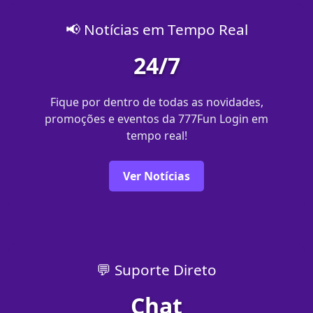
📢 Notícias em Tempo Real
24/7
Fique por dentro de todas as novidades,
promoções e eventos da 777Fun Login em
tempo real!
Ver Notícias
💬 Suporte Direto
Chat