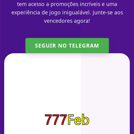
tem acesso a promoções incríveis e uma
experiência de jogo inigualável. Junte-se aos
vencedores agora!
SEGUIR NO TELEGRAM