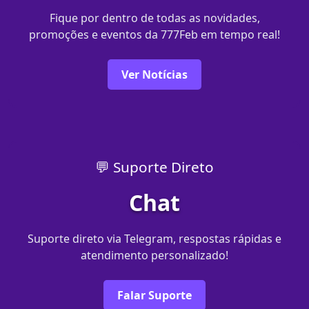
Fique por dentro de todas as novidades,
promoções e eventos da 777Feb em tempo real!
Ver Notícias
💬 Suporte Direto
Chat
Suporte direto via Telegram, respostas rápidas e
atendimento personalizado!
Falar Suporte