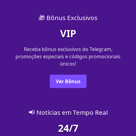
🎁 Bônus Exclusivos
VIP
Receba bônus exclusivos do Telegram,
promoções especiais e códigos promocionais
únicos!
Ver Bônus
📢 Notícias em Tempo Real
24/7