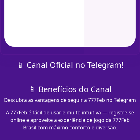
📱 Canal Oficial no Telegram!
📱 Benefícios do Canal
Descubra as vantagens de seguir a 777Feb no Telegram
A 777Feb é fácil de usar e muito intuitiva — registre-se
online e aproveite a experiência de jogo da 777Feb
Brasil com máximo conforto e diversão.