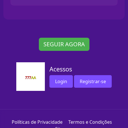
SEGUIR AGORA
Acessos
Login
Registrar-se
Políticas de Privacidade
Termos e Condições