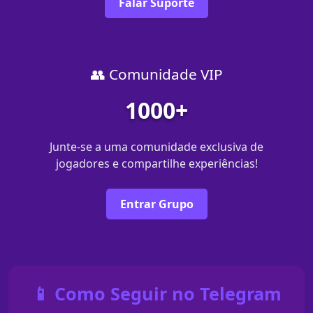
Falar Suporte
👥 Comunidade VIP
1000+
Junte-se a uma comunidade exclusiva de
jogadores e compartilhe experiências!
Entrar Grupo
📱 Como Seguir no Telegram