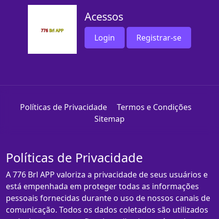
Acessos
Login
Registrar-se
Políticas de Privacidade
Termos e Condições
Sitemap
Políticas de Privacidade
A 776 Brl APP valoriza a privacidade de seus usuários e
está empenhada em proteger todas as informações
pessoais fornecidas durante o uso de nossos canais de
comunicação. Todos os dados coletados são utilizados