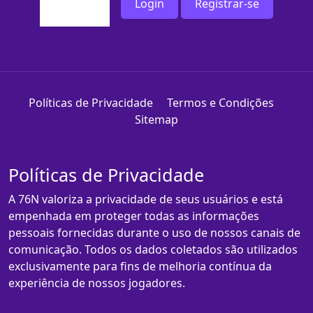
Login
Registrar-se
Políticas de Privacidade
Termos e Condições
Sitemap
Políticas de Privacidade
A 76N valoriza a privacidade de seus usuários e está
empenhada em proteger todas as informações
pessoais fornecidas durante o uso de nossos canais de
comunicação. Todos os dados coletados são utilizados
exclusivamente para fins de melhoria contínua da
experiência de nossos jogadores.