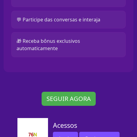
💬 Participe das conversas e interaja
🎁 Receba bônus exclusivos
automaticamente
SEGUIR AGORA
Acessos