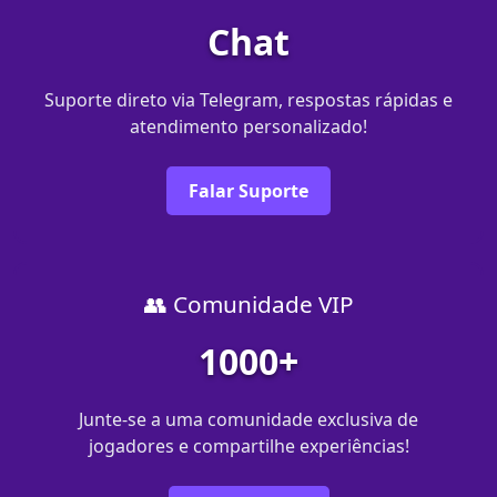
Chat
Suporte direto via Telegram, respostas rápidas e
atendimento personalizado!
Falar Suporte
👥 Comunidade VIP
1000+
Junte-se a uma comunidade exclusiva de
jogadores e compartilhe experiências!