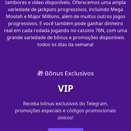
tambores e vídeo disponíveis. Oferecemos uma ampla
variedade de jackpots progressivos, incluindo Mega
Moolah e Major Millions, além de muitos outros jogos
progressivos. E você também pode ganhar dinheiro
real em cada rodada jogando no cassino 76N, com uma
grande variedade de bônus e promoções disponíveis
todos os dias da semana!
🎁 Bônus Exclusivos
VIP
Receba bônus exclusivos do Telegram,
promoções especiais e códigos promocionais
únicos!