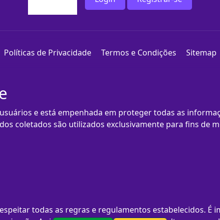
Políticas de Privacidade
Termos e Condições
Sitemap
de
s usuários e está empenhada em proteger todas as informaç
os coletados são utilizados exclusivamente para fins de m
peitar todas as regras e regulamentos estabelecidos. É i