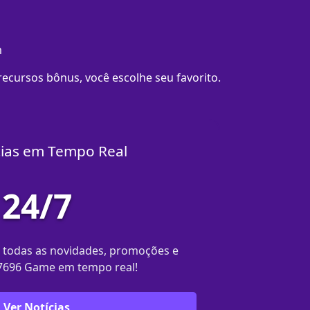
m
ecursos bônus, você escolhe seu favorito.
cias em Tempo Real
24/7
e todas as novidades, promoções e
7696 Game em tempo real!
Ver Notícias