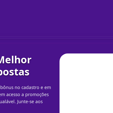
Melhor
postas
 bônus no cadastro e em
tem acesso a promoções
ualável. Junte-se aos