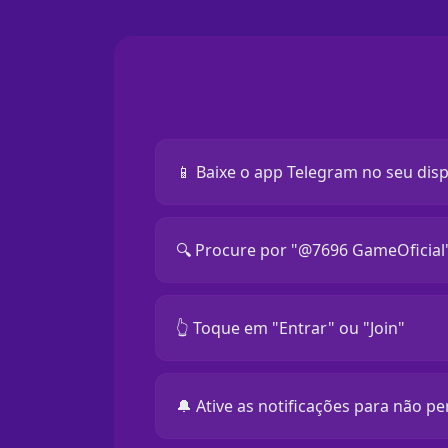
📱 Baixe o app Telegram no seu disp
🔍 Procure por "@7696 GameOficial
👆 Toque em "Entrar" ou "Join"
🔔 Ative as notificações para não p