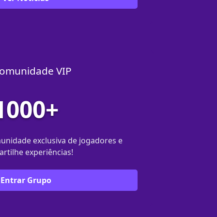
Comunidade VIP
1000+
unidade exclusiva de jogadores e
rtilhe experiências!
Entrar Grupo