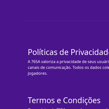
Políticas de Privacida
A 765A valoriza a privacidade de seus usuá
canais de comunicação. Todos os dados cole
jogadores.
Termos e Condições