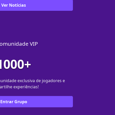
Ver Notícias
Comunidade VIP
1000+
unidade exclusiva de jogadores e
rtilhe experiências!
Entrar Grupo