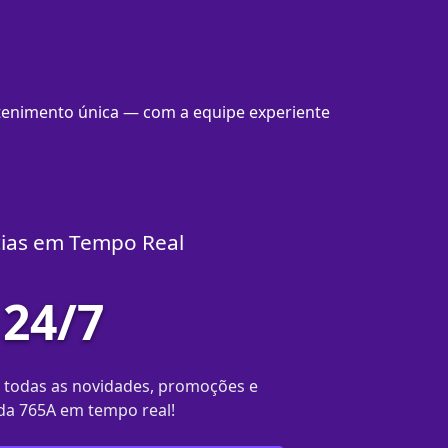
etenimento única — com a equipe experiente
cias em Tempo Real
24/7
e todas as novidades, promoções e
da 765A em tempo real!