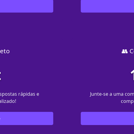
reto
👥 
t
espostas rápidas e
Junte-se a uma com
lizado!
compa
e