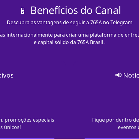
📱 Benefícios do Canal
Descubra as vantagens de seguir a 765A no Telegram
cadas internacionalmente para criar uma plataforma de entr
e capital sólido da 765A Brasil .
sivos
📢 Notí
m, promoções especiais
Fique por dentro d
s únicos!
eventos 