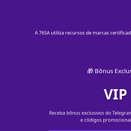
A 765A utiliza recursos de marcas certifi
🎁 Bônus Exclu
VIP
Receba bônus exclusivos do Telegra
e códigos promocionai