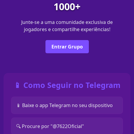
1000+
Junte-se a uma comunidade exclusiva de
jogadores e compartilhe experiências!
Entrar Grupo
📱 Como Seguir no Telegram
📱 Baixe o app Telegram no seu dispositivo
🔍 Procure por "@7622Oficial"