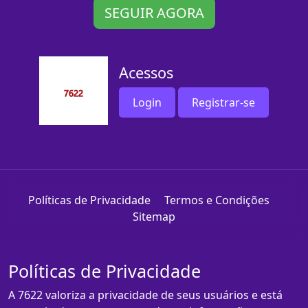
SEGUIR AGORA
Acessos
Login
Registrar-se
Políticas de Privacidade
Termos e Condições
Sitemap
Políticas de Privacidade
A 7622 valoriza a privacidade de seus usuários e está