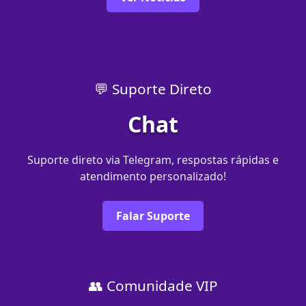
💬 Suporte Direto
Chat
Suporte direto via Telegram, respostas rápidas e
atendimento personalizado!
Falar Suporte
👥 Comunidade VIP