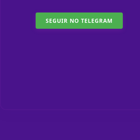
SEGUIR NO TELEGRAM