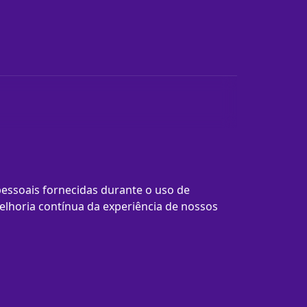
pessoais fornecidas durante o uso de
elhoria contínua da experiência de nossos