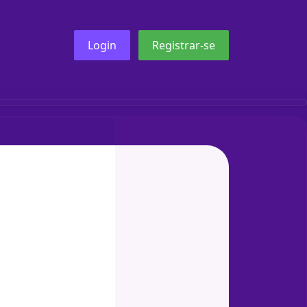
Login
Registrar-se