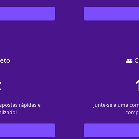
reto
👥 
t
espostas rápidas e
Junte-se a uma com
lizado!
compa
e