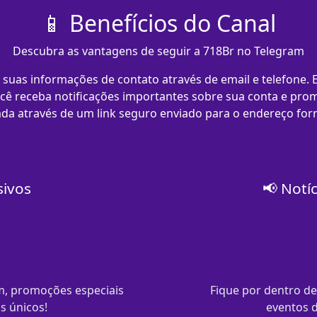
📱 Benefícios do Canal
Descubra as vantagens de seguir a 718Br no Telegram
 suas informações de contato através de email e telefone. E
cê receba notificações importantes sobre sua conta e promo
ada através de um link seguro enviado para o endereço for
sivos
📢 Notí
m, promoções especiais
Fique por dentro d
s únicos!
eventos 