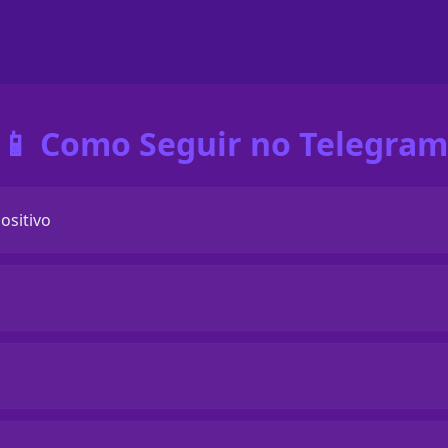
📱 Como Seguir no Telegram
ositivo