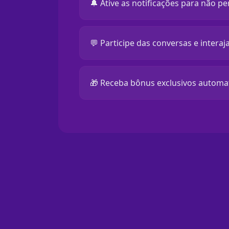
🔔 Ative as notificações para não p
💬 Participe das conversas e interaj
🎁 Receba bônus exclusivos autom