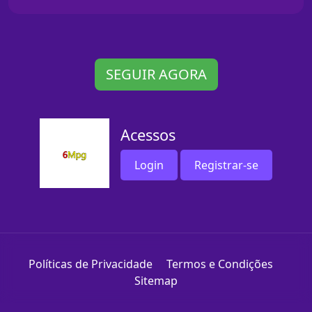
SEGUIR AGORA
Acessos
Login
Registrar-se
Políticas de Privacidade
Termos e Condições
Sitemap