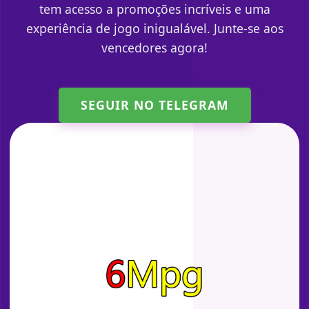
tem acesso a promoções incríveis e uma
experiência de jogo inigualável. Junte-se aos
vencedores agora!
SEGUIR NO TELEGRAM