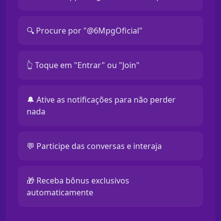
🔍 Procure por "@6MpgOficial"
👆 Toque em "Entrar" ou "Join"
🔔 Ative as notificações para não perder
nada
💬 Participe das conversas e interaja
🎁 Receba bônus exclusivos
automaticamente