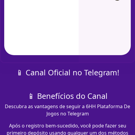
📱 Canal Oficial no Telegram!
📱 Benefícios do Canal
Descubra as vantagens de seguir a 6HH Plataforma De
Jogos no Telegram
Após o registro bem-sucedido, você pode fazer seu
primeiro depósito usando qualquer um dos métodos