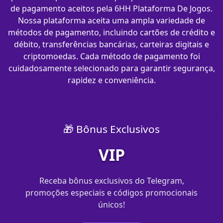
de pagamento aceitos pela 6HH Plataforma De Jogos.
Nossa plataforma aceita uma ampla variedade de
métodos de pagamento, incluindo cartões de crédito e
débito, transferências bancárias, carteiras digitais e
criptomoedas. Cada método de pagamento foi
cuidadosamente selecionado para garantir segurança,
rapidez e conveniência.
🎁 Bônus Exclusivos
VIP
Receba bônus exclusivos do Telegram,
promoções especiais e códigos promocionais
únicos!