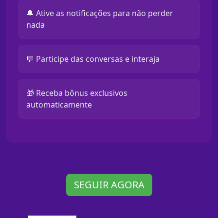
🔔 Ative as notificações para não perder
nada
💬 Participe das conversas e interaja
🎁 Receba bônus exclusivos
automaticamente
SEGUIR AGORA