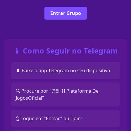
Entrar Grupo
📱 Como Seguir no Telegram
📱 Baixe o app Telegram no seu dispositivo
🔍 Procure por "@6HH Plataforma De
JogosOficial"
👆 Toque em "Entrar" ou "Join"