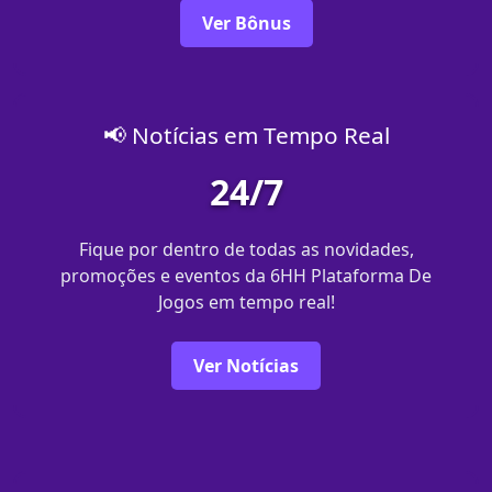
Ver Bônus
📢 Notícias em Tempo Real
24/7
Fique por dentro de todas as novidades,
promoções e eventos da 6HH Plataforma De
Jogos em tempo real!
Ver Notícias