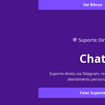
Ver Bônus
💬 Suporte Di
Cha
Suporte direto via Telegram, r
atendimento persona
Falar Suport