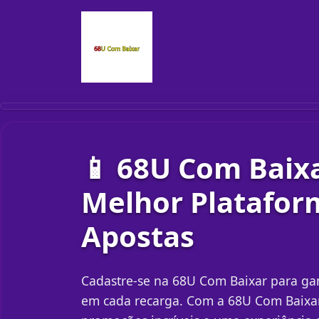
📱 68U Com Baix
Melhor Platafor
Apostas
Cadastre-se na 68U Com Baixar para ga
em cada recarga. Com a 68U Com Baixar