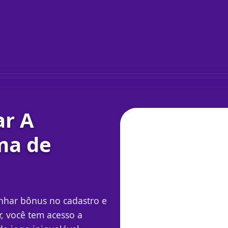
ar A
ma de
nhar bônus no cadastro e
, você tem acesso a