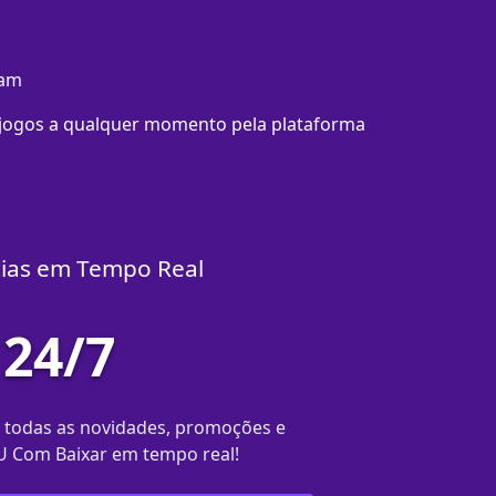
ram
s jogos a qualquer momento pela plataforma
cias em Tempo Real
24/7
e todas as novidades, promoções e
U Com Baixar em tempo real!