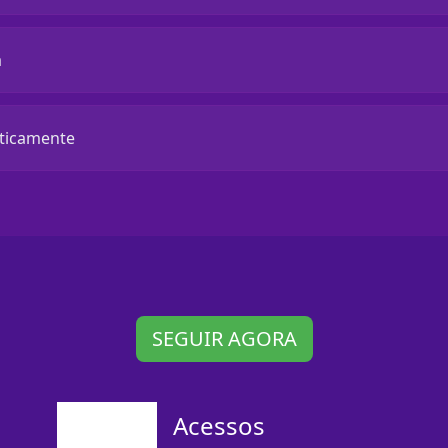
a
aticamente
SEGUIR AGORA
Acessos