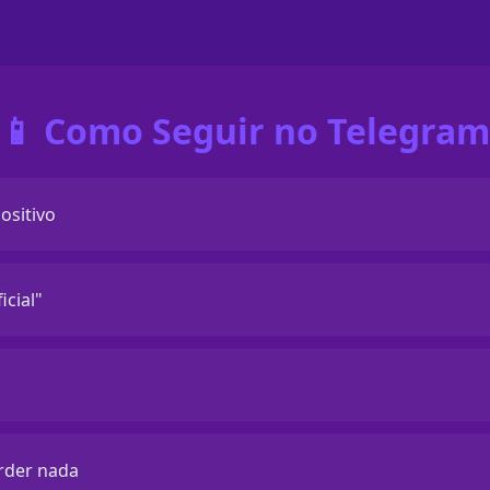
📱 Como Seguir no Telegram
ositivo
cial"
erder nada