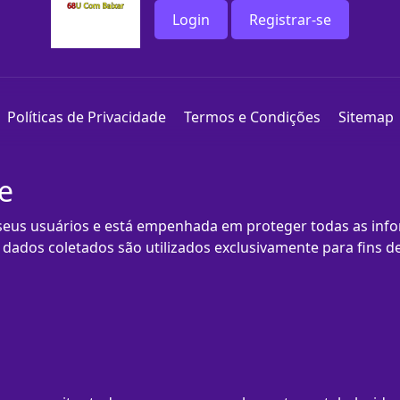
Login
Registrar-se
Políticas de Privacidade
Termos e Condições
Sitemap
de
 seus usuários e está empenhada em proteger todas as inf
dados coletados são utilizados exclusivamente para fins d