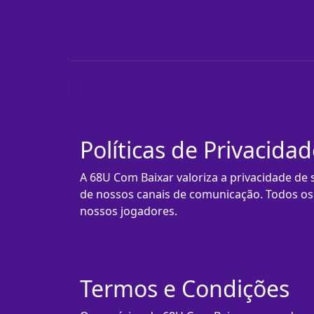
Políticas de Privacida
A 68U Com Baixar valoriza a privacidade de
de nossos canais de comunicação. Todos os 
nossos jogadores.
Termos e Condições