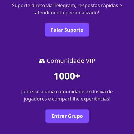
Suporte direto via Telegram, respostas rápidas e
atendimento personalizado!
Falar Suporte
👥 Comunidade VIP
1000+
Junte-se a uma comunidade exclusiva de
jogadores e compartilhe experiências!
Entrar Grupo