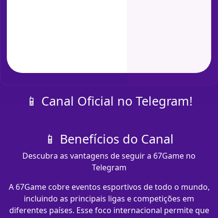
📱 Canal Oficial no Telegram!
📱 Benefícios do Canal
Descubra as vantagens de seguir a 67Game no
Telegram
A 67Game cobre eventos esportivos de todo o mundo,
incluindo as principais ligas e competições em
diferentes países. Esse foco internacional permite que