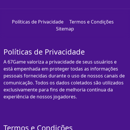
Políticas de Privacidade
Termos e Condições
Sitemap
Políticas de Privacidade
A 67Game valoriza a privacidade de seus usuários e
está empenhada em proteger todas as informações
pessoais fornecidas durante o uso de nossos canais de
comunicação. Todos os dados coletados são utilizados
exclusivamente para fins de melhoria contínua da
experiência de nossos jogadores.
Termos e Condições