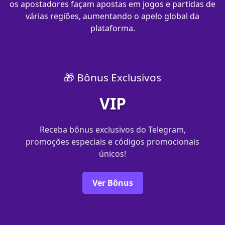
os apostadores façam apostas em jogos e partidas de
várias regiões, aumentando o apelo global da
plataforma.
🎁 Bônus Exclusivos
VIP
Receba bônus exclusivos do Telegram,
promoções especiais e códigos promocionais
únicos!
Ver Bônus