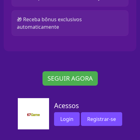
🎁 Receba bônus exclusivos
automaticamente
SEGUIR AGORA
Acessos
Login
Registrar-se