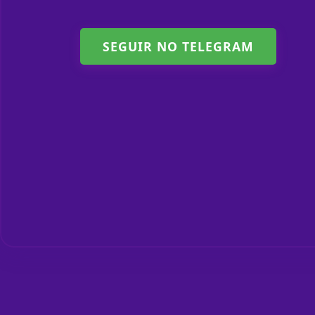
SEGUIR NO TELEGRAM