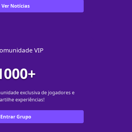
Ver Notícias
Comunidade VIP
1000+
unidade exclusiva de jogadores e
rtilhe experiências!
Entrar Grupo