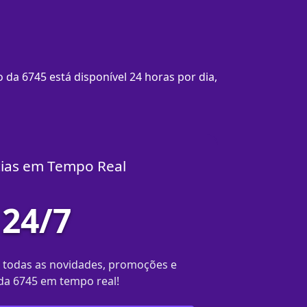
da 6745 está disponível 24 horas por dia,
cias em Tempo Real
24/7
e todas as novidades, promoções e
da 6745 em tempo real!