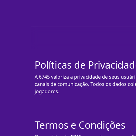
Políticas de Privacida
A 6745 valoriza a privacidade de seus usuá
canais de comunicação. Todos os dados cole
jogadores.
Termos e Condições