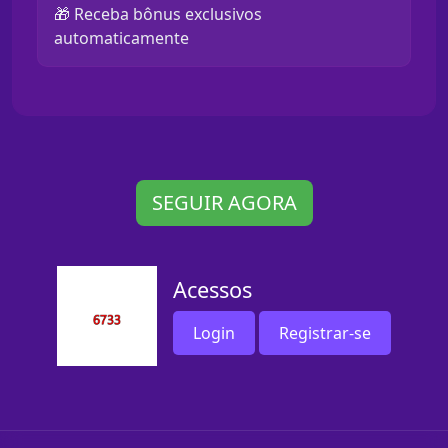
🎁 Receba bônus exclusivos
automaticamente
SEGUIR AGORA
Acessos
Login
Registrar-se