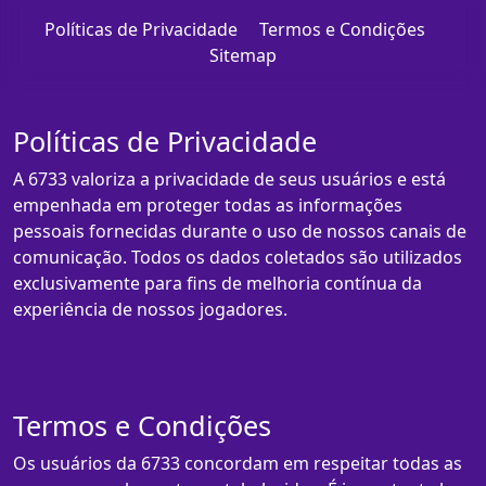
Políticas de Privacidade
Termos e Condições
Sitemap
Políticas de Privacidade
A 6733 valoriza a privacidade de seus usuários e está
empenhada em proteger todas as informações
pessoais fornecidas durante o uso de nossos canais de
comunicação. Todos os dados coletados são utilizados
exclusivamente para fins de melhoria contínua da
experiência de nossos jogadores.
Termos e Condições
Os usuários da 6733 concordam em respeitar todas as