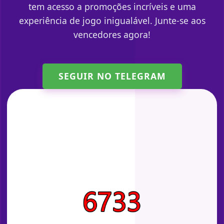
tem acesso a promoções incríveis e uma
experiência de jogo inigualável. Junte-se aos
vencedores agora!
SEGUIR NO TELEGRAM