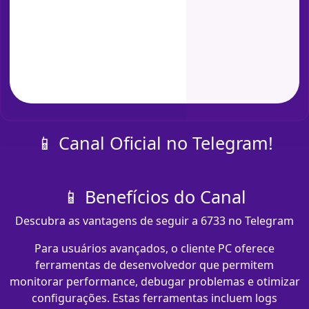
📱 Canal Oficial no Telegram!
📱 Benefícios do Canal
Descubra as vantagens de seguir a 6733 no Telegram
Para usuários avançados, o cliente PC oferece
ferramentas de desenvolvedor que permitem
monitorar performance, debugar problemas e otimizar
configurações. Estas ferramentas incluem logs