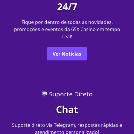
24/7
Fique por dentro de todas as novidades,
promoções e eventos da 65X Casino em tempo
real!
Ver Notícias
💬 Suporte Direto
Chat
Suporte direto via Telegram, respostas rápidas e
atendimento personalizado!