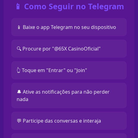
📱 Como Seguir no Telegram
📱 Baixe o app Telegram no seu dispositivo
🔍 Procure por "@65X CasinoOficial"
👆 Toque em "Entrar" ou "Join"
🔔 Ative as notificações para não perder
nada
💬 Participe das conversas e interaja