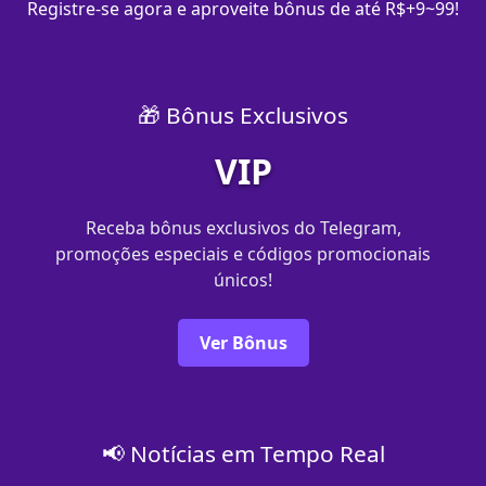
Registre-se agora e aproveite bônus de até R$+9~99!
🎁 Bônus Exclusivos
VIP
Receba bônus exclusivos do Telegram,
promoções especiais e códigos promocionais
únicos!
Ver Bônus
📢 Notícias em Tempo Real