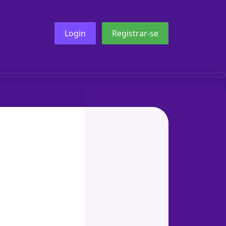
Login
Registrar-se