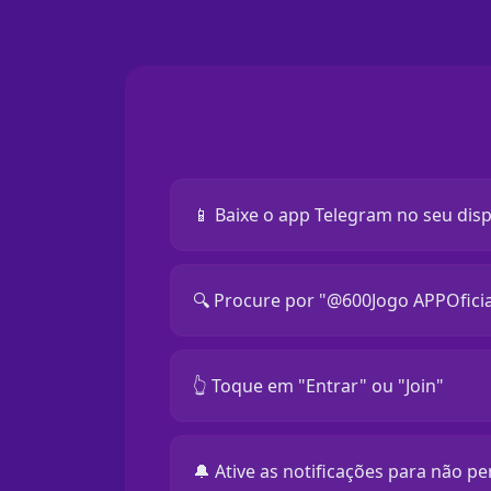
📱 Baixe o app Telegram no seu disp
🔍 Procure por "@600Jogo APPOficia
👆 Toque em "Entrar" ou "Join"
🔔 Ative as notificações para não p