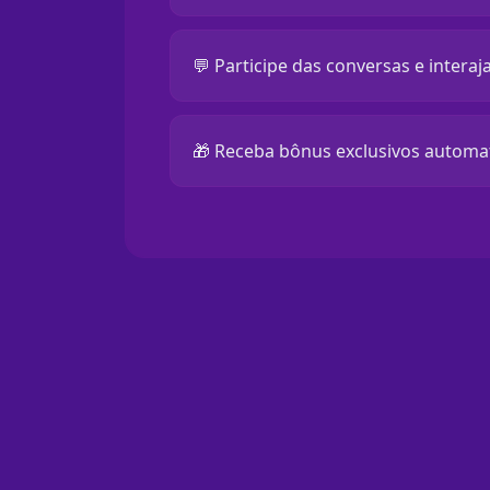
💬 Participe das conversas e interaj
🎁 Receba bônus exclusivos autom