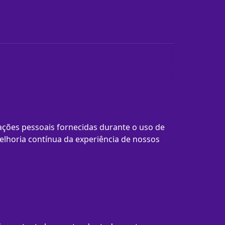
ações pessoais fornecidas durante o uso de
elhoria contínua da experiência de nossos