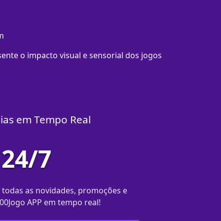
m
ente o impacto visual e sensorial dos jogos
cias em Tempo Real
24/7
e todas as novidades, promoções e
600Jogo APP em tempo real!