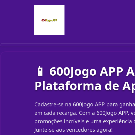
📱 600Jogo APP 
Plataforma de A
Cadastre-se na 600Jogo APP para ganha
em cada recarga. Com a 600Jogo APP, v
promoções incríveis e uma experiência d
Junte-se aos vencedores agora!