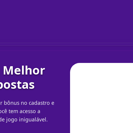
A Melhor
postas
r bônus no cadastro e
ocê tem acesso a
e jogo inigualável.