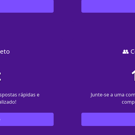
reto
👥 
t
espostas rápidas e
Junte-se a uma com
lizado!
compa
e