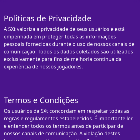
Políticas de Privacidade
A 5Xt valoriza a privacidade de seus usuários e está
empenhada em proteger todas as informações
pessoais fornecidas durante o uso de nossos canais de
comunicação. Todos os dados coletados são utilizados
exclusivamente para fins de melhoria contínua da
experiência de nossos jogadores.
Termos e Condições
Os usuários da 5Xt concordam em respeitar todas as
regras e regulamentos estabelecidos. É importante ler
e entender todos os termos antes de participar de
nossos canais de comunicação. A violação destes