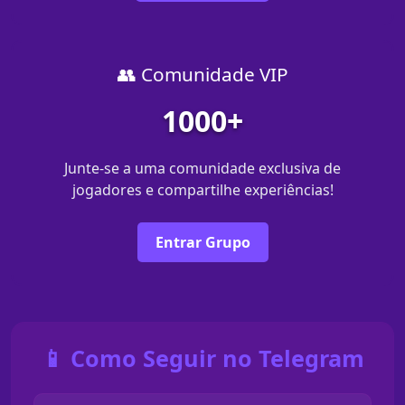
👥 Comunidade VIP
1000+
Junte-se a uma comunidade exclusiva de
jogadores e compartilhe experiências!
Entrar Grupo
📱 Como Seguir no Telegram