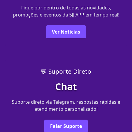
Fique por dentro de todas as novidades,
promoções e eventos da 5JJ APP em tempo real!
Ver Notícias
💬 Suporte Direto
Chat
Suporte direto via Telegram, respostas rápidas e
atendimento personalizado!
Falar Suporte