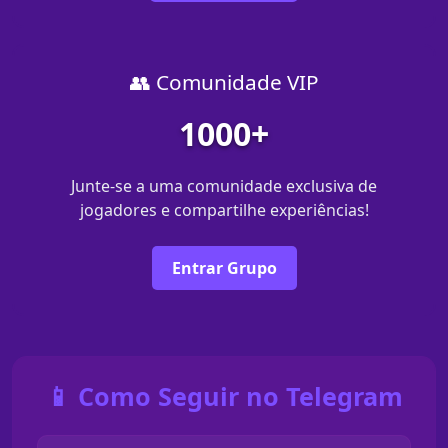
👥 Comunidade VIP
1000+
Junte-se a uma comunidade exclusiva de
jogadores e compartilhe experiências!
Entrar Grupo
📱 Como Seguir no Telegram