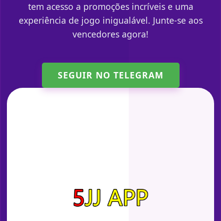
tem acesso a promoções incríveis e uma
experiência de jogo inigualável. Junte-se aos
vencedores agora!
SEGUIR NO TELEGRAM