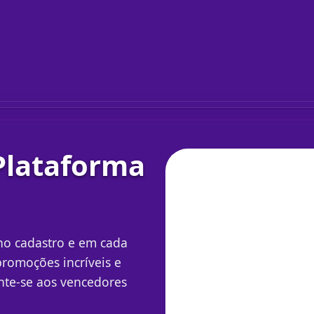
Plataforma
no cadastro e em cada
promoções incríveis e
unte-se aos vencedores