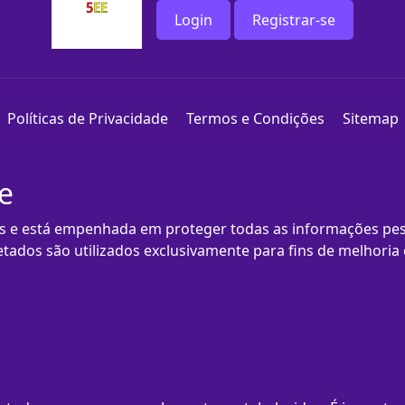
Login
Registrar-se
Políticas de Privacidade
Termos e Condições
Sitemap
de
ios e está empenhada em proteger todas as informações pe
tados são utilizados exclusivamente para fins de melhoria