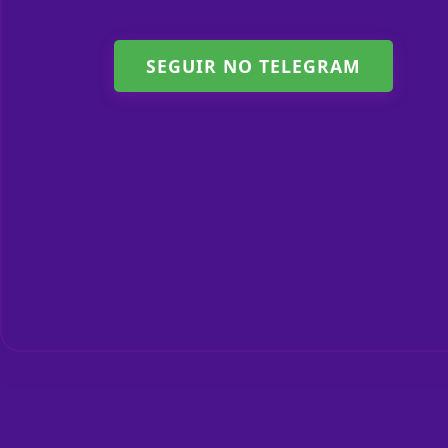
SEGUIR NO TELEGRAM