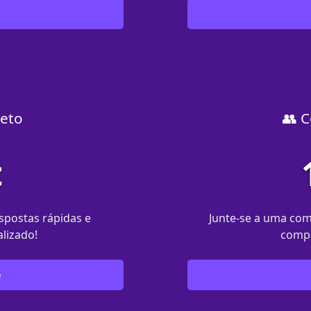
reto
👥 
t
espostas rápidas e
Junte-se a uma com
lizado!
compa
e