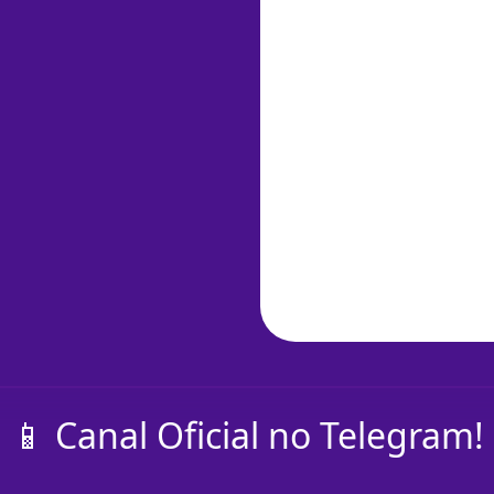
📱 Canal Oficial no Telegram!