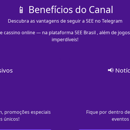
📱 Benefícios do Canal
Descubra as vantagens de seguir a 5EE no Telegram
e cassino online — na plataforma 5EE Brasil , além de jogo
imperdíveis!
sivos
📢 Notí
m, promoções especiais
Fique por dentro d
s únicos!
eventos