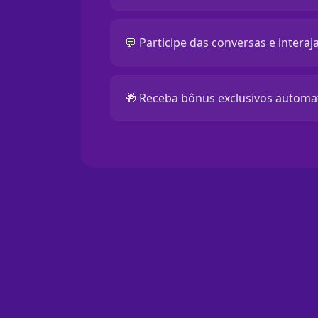
💬 Participe das conversas e interaj
🎁 Receba bônus exclusivos autom