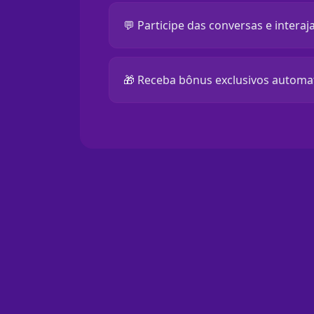
💬 Participe das conversas e interaj
🎁 Receba bônus exclusivos autom