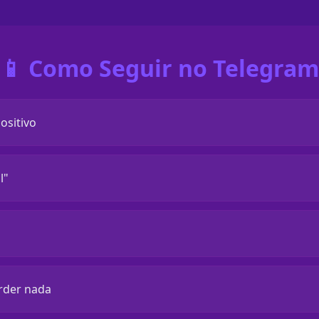
📱 Como Seguir no Telegram
ositivo
l"
erder nada