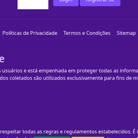
Políticas de Privacidade
Termos e Condições
Sitemap
de
us usuários e está empenhada em proteger todas as inform
os coletados são utilizados exclusivamente para fins de m
speitar todas as regras e regulamentos estabelecidos. É 