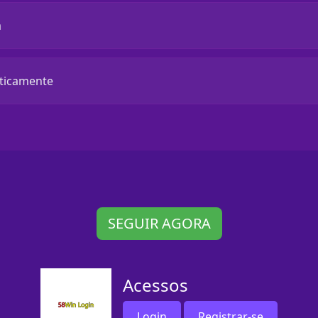
a
aticamente
SEGUIR AGORA
Acessos
Login
Registrar-se