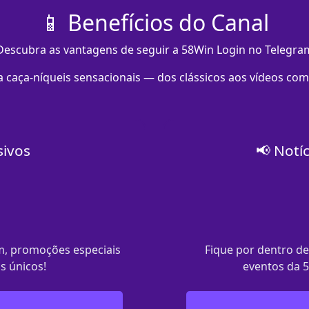
📱 Benefícios do Canal
Descubra as vantagens de seguir a 58Win Login no Telegra
 caça-níqueis sensacionais — dos clássicos aos vídeos com
sivos
📢 Notí
m, promoções especiais
Fique por dentro d
s únicos!
eventos da 