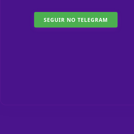
SEGUIR NO TELEGRAM