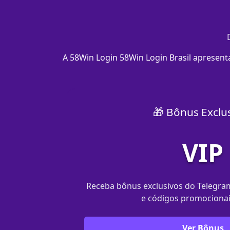
A 58Win Login 58Win Login Brasil apresenta
🎁 Bônus Exclu
VIP
Receba bônus exclusivos do Telegra
e códigos promocionai
Ver Bônus