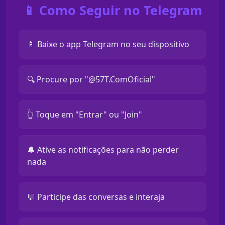
📱 Como Seguir no Telegram
📱 Baixe o app Telegram no seu dispositivo
🔍 Procure por "@57T.ComOficial"
👆 Toque em "Entrar" ou "Join"
🔔 Ative as notificações para não perder
nada
💬 Participe das conversas e interaja