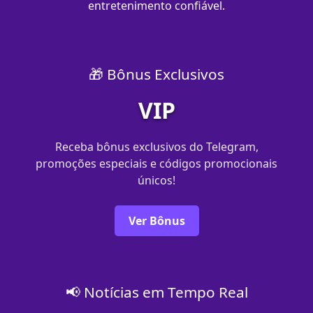
entretenimento confiável.
🎁 Bônus Exclusivos
VIP
Receba bônus exclusivos do Telegram,
promoções especiais e códigos promocionais
únicos!
Ver Bônus
📢 Notícias em Tempo Real