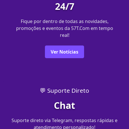
24/7
Fique por dentro de todas as novidades,
promoções e eventos da 57T.Com em tempo
real!
Ver Notícias
💬 Suporte Direto
Chat
Suporte direto via Telegram, respostas rápidas e
atendimento personalizado!