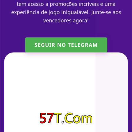
tem acesso a promoções incríveis e uma
experiência de jogo inigualável. Junte-se aos
vencedores agora!
SEGUIR NO TELEGRAM